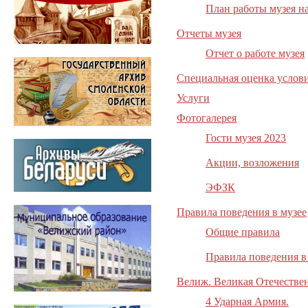
План работы музея на
Отчеты музея
Отчет о работе музея
Специальная оценка услови
Услуги
Фотогалерея
Гости музея 2023
Акции, возложения
ЭФЗК
Правила поведения в музее
Общие правила
Правила поведения в 
Велиж. Великая Отечествен
4 Ударная Армия.