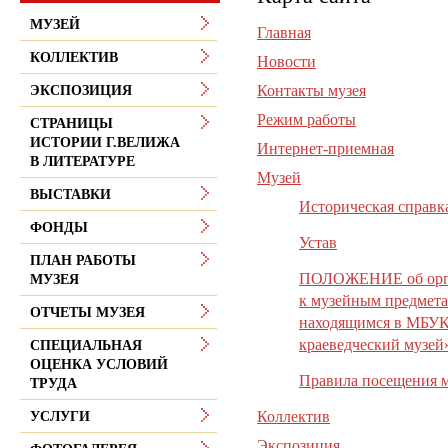
МУЗЕЙ
Главная
КОЛЛЕКТИВ
Новости
Контакты музея
ЭКСПОЗИЦИЯ
Режим работы
СТРАНИЦЫ
ИСТОРИИ Г.ВЕЛИЖА
Интернет-приемная
В ЛИТЕРАТУРЕ
Музей
ВЫСТАВКИ
Историческая справк
ФОНДЫ
Устав
ПЛАН РАБОТЫ
ПОЛОЖЕНИЕ об орган
МУЗЕЯ
к музейным предмета
ОТЧЕТЫ МУЗЕЯ
находящимся в МБУК
краеведческий музей
СПЕЦИАЛЬНАЯ
ОЦЕНКА УСЛОВИЙ
Правила посещения м
ТРУДА
Коллектив
УСЛУГИ
Экспозиция