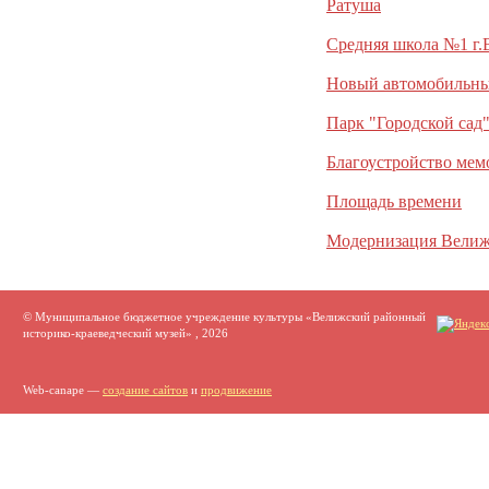
Ратуша
Средняя школа №1 г.
Новый автомобильный
Парк "Городской сад
Благоустройство мем
Площадь времени
Модернизация Велиж
© Муниципальное бюджетное учреждение культуры «Велижский районный
историко-краеведческий музей» , 2026
Web-canape —
создание сайтов
и
продвижение