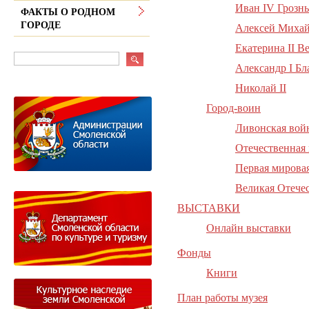
Иван IV Грозн
ФАКТЫ О РОДНОМ
ГОРОДЕ
Алексей Миха
Екатерина II В
Александр I Б
Николай II
Город-воин
Ливонская война
Отечественная 
Первая мировая
Великая Отечес
ВЫСТАВКИ
Онлайн выставки
Фонды
Книги
План работы музея