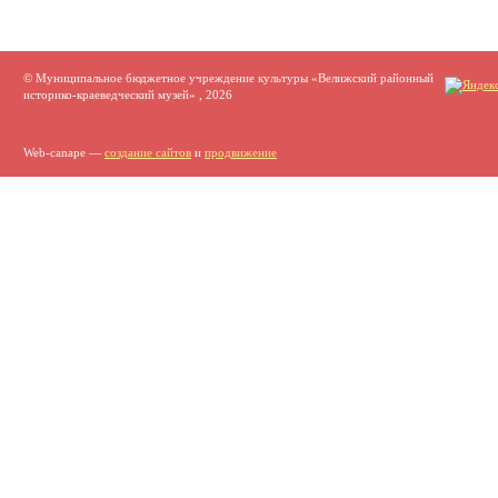
© Муниципальное бюджетное учреждение культуры «Велижский районный
историко-краеведческий музей» , 2026
Web-canape —
создание сайтов
и
продвижение