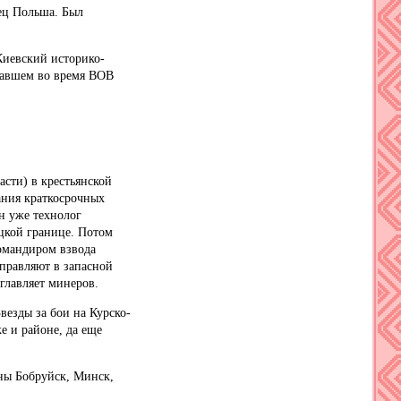
ец Польша. Был
иевский историко-
давшем во время ВОВ
ти) в крестьянской
ания краткосрочных
н уже технолог
ецкой границе. Потом
омандиром взвода
тправляют в запасной
зглавляет минеров.
зды за бои на Курско-
е и районе, да еще
ы Бобруйск, Минск,