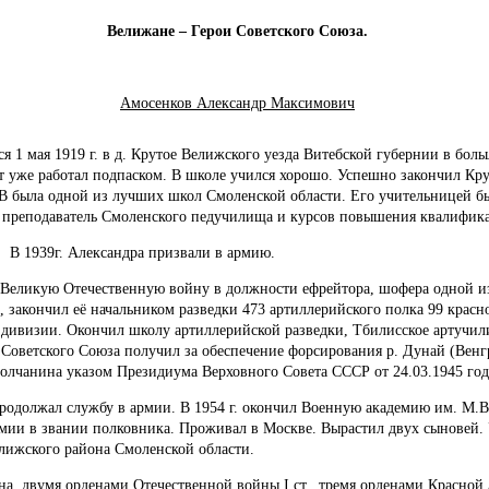
Велижане – Герои Советского Союза.
Амосенков Александр Максимович
я 1 мая 1919 г. в д. Крутое Велижского уезда Витебской губернии в боль
ет уже работал подпаском. В школе учился хорошо. Успешно закончил Кр
В была одной из лучших школ Смоленской области. Его учительницей бы
 преподаватель Смоленского педучилища и курсов повышения квалифика
39г. Александра призвали в армию.
 Великую Отечественную войну в должности ефрейтора, шофера одной и
й, закончил её начальником разведки 473 артиллерийского полка 99 крас
дивизии. Окончил школу артиллерийской разведки, Тбилисское артучил
 Советского Союза получил за обеспечение форсирования р. Дунай (Венгр
полчанина указом Президиума Верховного Совета СССР от 24.03.1945 год
одолжал службу в армии. В 1954 г. окончил Военную академию им. М.В.
мии в звании полковника. Проживал в Москве. Вырастил двух сыновей. 
елижского района Смоленской области.
а, двумя орденами Отечественной войны I ст., тремя орденами Красной 