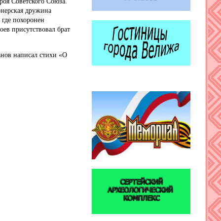
роя Советского Союза.
онерская дружина
, где похоронен
оев присутствовал брат
нов написал стихи «О