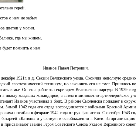
ртельно герой.
о нем не забыл
ре цветов у могил.
Велиже, где мы живем,
е будет помнить о нем.
Иванов Павел Петрович.
 декабре 1921г. в д. Секачи Велижского уезда. Окончив неполную средн
ский лесотехнический техникум, но закончить его не смог. Пришлось в
гать семье. Он стал работать секретарем Велижского нарсуда. В 1939 го
 в школу младших командиров, а затем в минометно-артиллерийское уч
тенант Иванов участвовал в боях. В районе Смоленска попадает в окруж
м. Зимой 1942 года его отряд воссоединяется с войсками Красной Арми
ровича погибли в феврале 1942 года от рук фашистов. С октября 1943 г
 батареей «Катюш» и участвует в освобождении г. Киев. За организаци
и присваивают звание Героя Советского Союза Указом Верховного совет