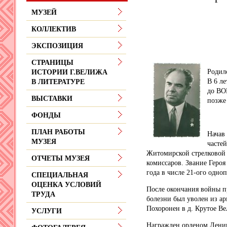
МУЗЕЙ
КОЛЛЕКТИВ
ЭКСПОЗИЦИЯ
СТРАНИЦЫ
Родилс
ИСТОРИИ Г.ВЕЛИЖА
В 6 л
В ЛИТЕРАТУРЕ
до ВО
ВЫСТАВКИ
позже
ФОНДЫ
В 19
ПЛАН РАБОТЫ
Начав
МУЗЕЯ
часте
Житомирской стрелковой 
ОТЧЕТЫ МУЗЕЯ
комиссаров. Звание Героя
года в числе 21-ого одно
СПЕЦИАЛЬНАЯ
ОЦЕНКА УСЛОВИЙ
После окончания войны пр
ТРУДА
болезни был уволен из ар
Похоронен в д. Крутое В
УСЛУГИ
Награжден орденом Ленин