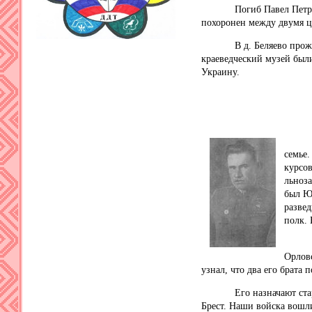
Погиб Павел Петрович 1
похоронен между двумя ц
В д. Беляево проживают
краеведческий музей был
Украину.
Родил
семье.
курсов
льноза
был Ю
развед
полк. 
В мар
Орловс
узнал, что два его брата 
Его назначают старшин
Брест. Наши войска вошл