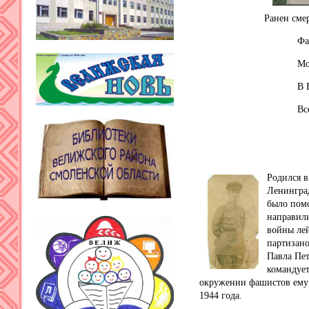
Ранен сме
Фастов 
Мо
В 
Вс
Родился в
Ленинград
было помо
направили
войны лей
партизано
Павла Пет
командует
окружении фашистов ему 
1944 года.