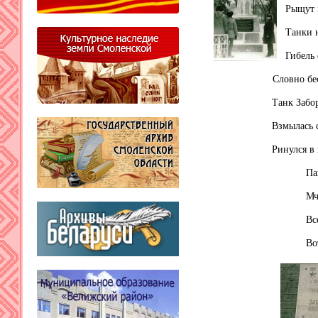
Рыщут 
Танки н
Гибель
Словно бесст
Танк Забо
Взмылась с
Ринулся в 
Паника,
Мчался 
Все рас
Вот уже