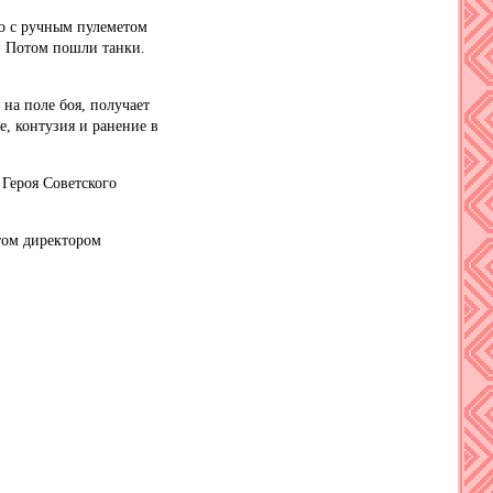
 с ручным пулеметом
ы. Потом пошли танки.
а поле боя, получает
е, контузия и ранение в
Героя Советского
том директором