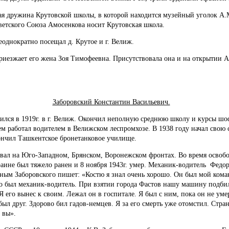
ая дружина Крутовской школы, в которой находится музейный уголок А.
оветского Союза Амосенкова носит Крутовская школа.
однократно посещал д. Крутое и г. Велиж.
риезжает его жена Зоя Тимофеевна. Присутствовала она и на открытии А
Заборовский Константин Васильевич.
ился в 1919г. в г. Велиж. Окончил неполную среднюю школу и курсы шоф
ем работал водителем в Велижском леспромхозе. В 1938 году начал свою 
нчил Ташкентское бронетанковое училище.
вал на Юго-Западном, Брянском, Воронежском фронтах. Во время освобо
аине был тяжело ранен и 8 ноября 1943г. умер. Механик-водитель Федо
ным Заборовского пишет: «Костю я знал очень хорошо. Он был мой коман
о был механик-водитель. При взятии города Фастов нашу машину подбил
Я его вынес к своим. Лежал он в госпитале. Я был с ним, пока он не уме
ыл друг. Здорово бил гадов-немцев. Я за его смерть уже отомстил. Страна
и вы».