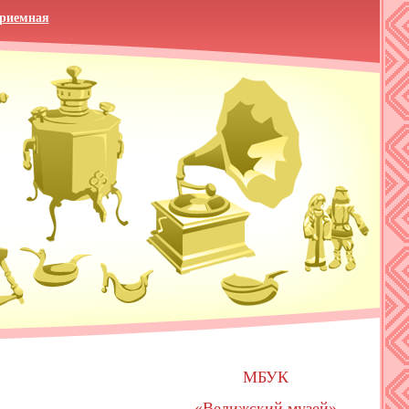
приемная
МБУК
«Велижский музей»