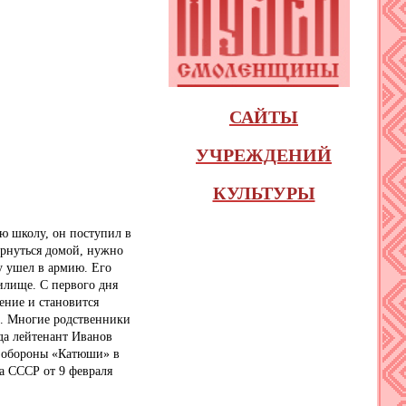
САЙТЫ
УЧРЕЖДЕНИЙ
КУЛЬТУРЫ
юю школу, он поступил в
ернуться домой, нужно
ду ушел в армию. Его
илище. С первого дня
ение и становится
и. Многие родственники
ода лейтенант Иванов
ю обороны «Катюши» в
а СССР от 9 февраля