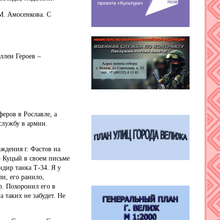
М. Амосенкова. С
ллеи Героев –
еров в Рославле, а
службу в армии.
ждения г. Фастов на
р Куцый в своем письме
дир танка Т-34. Я у
и, его ранило,
р. Похоронил его в
 таких не забудет. Не