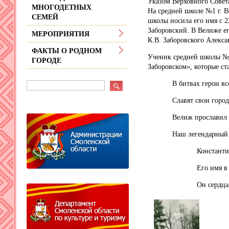
Указом Верховного Совета
МНОГОДЕТНЫХ
На средней школе №1 г. В
СЕМЕЙ
школы носила его имя с 2
Заборовский. В Велиже ег
МЕРОПРИЯТИЯ
К.В. Заборовского Алекса
ФАКТЫ О РОДНОМ
Ученик средней школы №1
ГОРОДЕ
Заборовском», которые с
В битвах герои все
Славят свои город
Велиж прославил в
Наш легендарный з
Константин Забо
Его имя в веках
Он сердца горожа
К но
Велиж