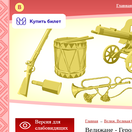
Главная
Главная
Велиж. Великая 
Велижане - Геро