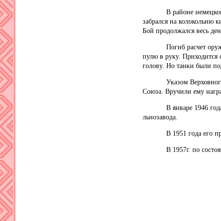
В районе немецкого гор
забрался на колокольню к
Бой продолжался весь ден
Погиб расчет оружия и М
пулю в руку. Приходится 
голову. Но танки были п
Указом Верховного Сове
Союза. Вручили ему награ
В январе 1946 года он 
льнозавода.
В 1951 года его пригл
В 1957г. по состоянию з