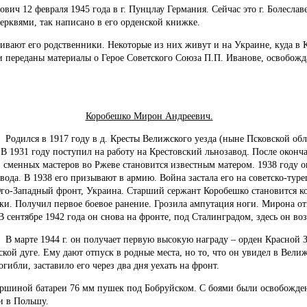
2 февраля 1945 года в г. Пунцлау Германия. Сейчас это г. Болеслав
ерквями, так написано в его орденской книжке.
 его родственники. Некоторые из них живут и на Украине, куда в К
и переданы материалы о Герое Советского Союза П.П. Иванове, освобож
Коробешко Мирон Андреевич.
ся в 1917 году в д. Кресты Велижского уезда (ныне Псковской облас
 В 1931 году поступил на работу на Крестовский льнозавод. После оконч
 сменных мастеров во Ржеве становится известным матером. 1938 году о
вода. В 1938 его призывают в армию. Война застала его на советско-тур
го-Западный фронт, Украина. Старший сержант Коробешко становится к
ки. Получил первое боевое ранение. Грозила ампутация ноги. Мирона о
В сентябре 1942 года он снова на фронте, под Сталинградом, здесь он во
те 1944 г. он получает первую высокую награду – орден Красной Зве
кой дуге. Ему дают отпуск в родные места, но то, что он увидел в Велиж
погибли, заставило его через два дня уехать на фронт.
ой батареи 76 мм пушек под Бобруйском. С боями были освобожден
и в Польшу.