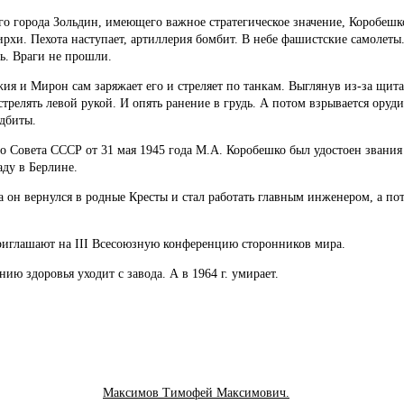
ода Зольдин, имеющего важное стратегическое значение, Коробешко
ирхи. Пехота наступает, артиллерия бомбит. В небе фашистские самолет
ь. Враги не прошли.
ирон сам заряжает его и стреляет по танкам. Выглянув из-за щита н
стрелять левой рукой. И опять ранение в грудь. А потом взрывается оруди
одбиты.
та СССР от 31 мая 1945 года М.А. Коробешко был удостоен звания 
ду в Берлине.
вернулся в родные Кресты и стал работать главным инженером, а по
ашают на III Всесоюзную конференцию сторонников мира.
доровья уходит с завода. А в 1964 г. умирает.
Максимов Тимофей Максимович.