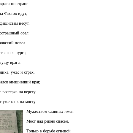
враги по стране.
а Фастов идут,
 фашистам несут.
рашный орел
ровский повел.
тальная пурга,
гущу врага.
 ужас и страх,
опешивший враг,
теряв на версту.
 танк на мосту.
Мужеством славных имен
Мост над рекою спасен.
Только в борьбе огневой