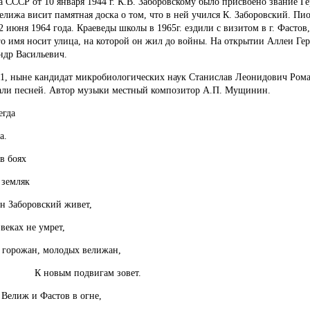
 СССР от 10 января 1944 г. К.В. Заборовскому было присвоено звание Ге
елижа висит памятная доска о том, что в ней учился К. Заборовский. Пи
2 июня 1964 года. Краеведы школы в 1965г. ездили с визитом в г. Фастов
о имя носит улица, на которой он жил до войны. На открытии Аллеи Гер
ндр Васильевич.
, ныне кандидат микробиологических наук Станислав Леонидович Рома
тали песней. Автор музыки местный композитор А.П. Мущинин.
гда
а.
 боях
емляк
ровский живет,
 не умрет,
н, молодых велижан,
вым подвигам зовет.
 и Фастов в огне,