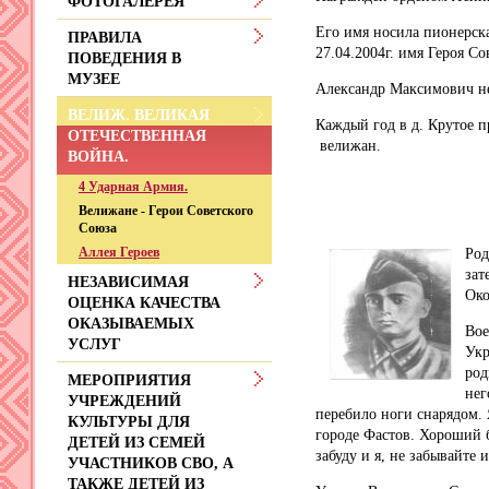
ФОТОГАЛЕРЕЯ
Его имя носила пионерск
ПРАВИЛА
27.04.2004г. имя Героя С
ПОВЕДЕНИЯ В
МУЗЕЕ
Александр Максимович не
ВЕЛИЖ. ВЕЛИКАЯ
Каждый год в д. Крутое п
ОТЕЧЕСТВЕННАЯ
велижан.
ВОЙНА.
4 Ударная Армия.
Велижане - Герои Советского
Союза
Аллея Героев
Род
зат
НЕЗАВИСИМАЯ
Око
ОЦЕНКА КАЧЕСТВА
ОКАЗЫВАЕМЫХ
Вое
УСЛУГ
Укр
род
МЕРОПРИЯТИЯ
нег
УЧРЕЖДЕНИЙ
перебило ноги снарядом. 
КУЛЬТУРЫ ДЛЯ
городе Фастов. Хороший б
ДЕТЕЙ ИЗ СЕМЕЙ
забуду и я, не забывайте 
УЧАСТНИКОВ СВО, А
ТАКЖЕ ДЕТЕЙ ИЗ