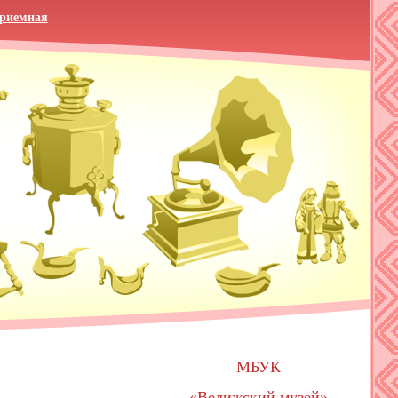
приемная
МБУК
«Велижский музей»