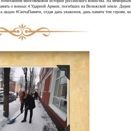
 почитанием многовековой истории российского воинства. На мемориале 
память о воинах 4 Ударной Армии, погибших на Велижской земле. Дирек
к акции #СвечаПамяти, отдав дань уважения, дань памяти тем героям, к