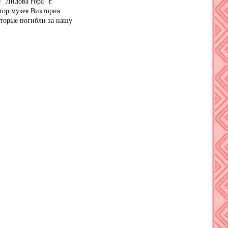
"Лидова гора" г.
тор музея Виктория
оторые погибли за нашу