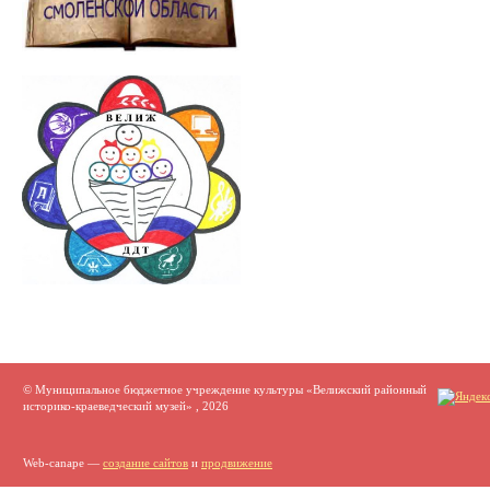
© Муниципальное бюджетное учреждение культуры «Велижский районный
историко-краеведческий музей» , 2026
Web-canape —
создание сайтов
и
продвижение