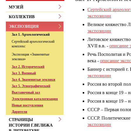
МУЗЕЙ
Сертейский археолог
экспозиции
КОЛЛЕКТИВ
Великое княжество Ли
ЭКСПОЗИЦИЯ
экспозиции
Зал 1. Археологический
Литовское княжество 
Сертейский археологический
XVII в.в. -
описание 
комплекс
Речь Посполитая и Ро
Экспозиция «Знаменитые
земляки»
века -
описание эксп
Зал 2. Исторический
Баннер с историей г.
Зал 3. Военный
экспозиции
Зал 4. Знаменитые земляки
Россия во второй пол
Зал 5. Этнографический
Россия в конце 19 – н
Выставочный зал
Электронная каталогизация
Россия в конце 19 – н
Новые поступления
СССР – Первая полов
Дарители
СССР. Политические 
СТРАНИЦЫ
экспозиции
ИСТОРИИ Г.ВЕЛИЖА
В ЛИТЕРАТУРЕ