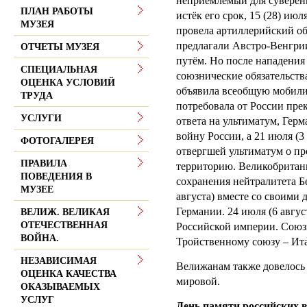
неприемлемый для суверенн
ПЛАН РАБОТЫ
истёк его срок, 15 (28) июл
МУЗЕЯ
провела артиллерийский о
предлагали Австро-Венгри
ОТЧЕТЫ МУЗЕЯ
путём. Но после нападения
СПЕЦИАЛЬНАЯ
союзнические обязательств
ОЦЕНКА УСЛОВИЙ
объявила всеобщую мобили
ТРУДА
потребовала от России пре
УСЛУГИ
ответа на ультиматум, Герм
войну России, а 21 июля (3
ФОТОГАЛЕРЕЯ
отвергшей ультиматум о пр
ПРАВИЛА
территорию. Великобритан
ПОВЕДЕНИЯ В
сохранения нейтралитета Бе
МУЗЕЕ
августа) вместе со своими
Германии. 24 июля (6 авгу
ВЕЛИЖ. ВЕЛИКАЯ
ОТЕЧЕСТВЕННАЯ
Российской империи. Союз
ВОЙНА.
Тройственному союзу – Ита
НЕЗАВИСИМАЯ
Велижанам также довелось 
ОЦЕНКА КАЧЕСТВА
мировой.
ОКАЗЫВАЕМЫХ
УСЛУГ
День памяти российских 