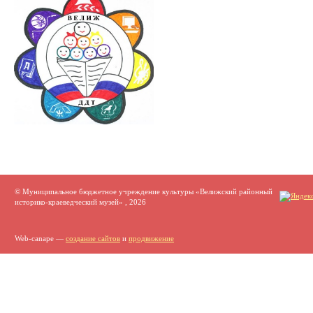
© Муниципальное бюджетное учреждение культуры «Велижский районный
историко-краеведческий музей» , 2026
Web-canape —
создание сайтов
и
продвижение