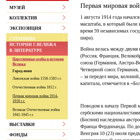
Первая мировая войн
МУЗЕЙ
1 августа 1914 года начал
КОЛЛЕКТИВ
масштаба, в который были 
ЭКСПОЗИЦИЯ
время 59 независимых госуд
шара).
СТРАНИЦЫ
ИСТОРИИ Г.ВЕЛИЖА
Война велась между двумя
В ЛИТЕРАТУРЕ
(Россия, Франция, Великоб
Царственные особы в истории
союза (Германия, Австро-Ве
Велижа
Четверной союз: Германия,
Город-воин
– за передел мира, колони
Ливонская война 1558-1583 г.г.
капитала, отмечается в «Б
Отечественная война 1812 г.
Первая мировая война 1914-
1918 г.г.
Поводом к началу Первой 
Великая Отечественная война
сербскими националистами 1
1941-1945 г.г.
(Босния) наследника австро
ВЫСТАВКИ
Франца Фердинанда. По до
Венгрия 10 (23) июля пред
ФОНДЫ