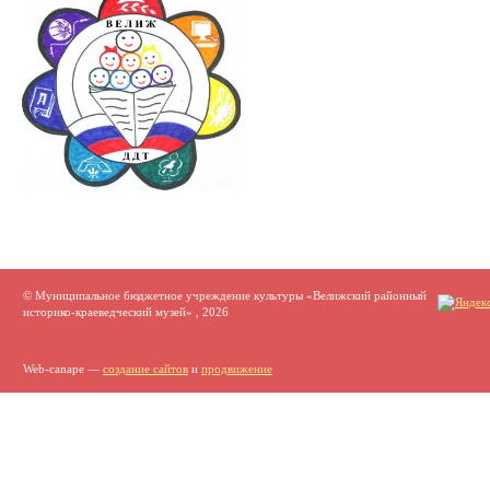
© Муниципальное бюджетное учреждение культуры «Велижский районный
историко-краеведческий музей» , 2026
Web-canape —
создание сайтов
и
продвижение