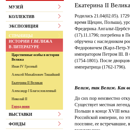
Екатерина II Велик
МУЗЕЙ
Родилась 21.04(02.05). 172
КОЛЛЕКТИВ
время Щецин, Польша), ур
ЭКСПОЗИЦИЯ
Фредерика Ангальт-Цербстск
(17).11.1796; погребена в 
СТРАНИЦЫ
обручена с наследником ро
ИСТОРИИ Г.ВЕЛИЖА
В ЛИТЕРАТУРЕ
Федоровичем (Карл-Петр-
императором Петром III. В 
Царственные особы в истории
Велижа
(1754-1801). После дворцов
императрица (1762-1796).
Иван IV Грозный
Алексей Михайлович Тишайший
Екатерина II Великая
Велиж, так Велиж. Как 
Александр I Благословленный
До сих пор неизвестно отк
Николай II
Существует местная легенда
Город-воин
Польши в конце XVIII века
ВЫСТАВКИ
Российской империи, по эт
поселяне, ее встречавшие,
ФОНДЫ