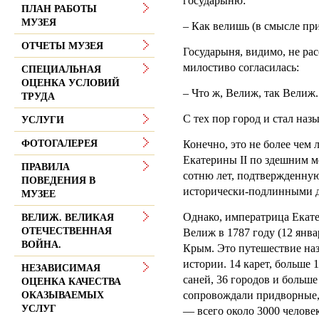
государыню:
ПЛАН РАБОТЫ
МУЗЕЯ
– Как велишь (в смысле пр
ОТЧЕТЫ МУЗЕЯ
Государыня, видимо, не ра
милостиво согласилась:
СПЕЦИАЛЬНАЯ
ОЦЕНКА УСЛОВИЙ
– Что ж, Велиж, так Велиж.
ТРУДА
С тех пор город и стал наз
УСЛУГИ
Конечно, это не более чем 
ФОТОГАЛЕРЕЯ
Екатерины II по здешним м
ПРАВИЛА
сотню лет, подтвержденну
ПОВЕДЕНИЯ В
исторически-подлинными 
МУЗЕЕ
Однако, императрица Екате
ВЕЛИЖ. ВЕЛИКАЯ
ОТЕЧЕСТВЕННАЯ
Велиж в 1787 году (12 янва
ВОЙНА.
Крым . Это путешествие н
истории. 14 карет, больше 
НЕЗАВИСИМАЯ
саней, 36 городов и больш
ОЦЕНКА КАЧЕСТВА
сопровождали придворные,
ОКАЗЫВАЕМЫХ
УСЛУГ
— всего около 3000 челове