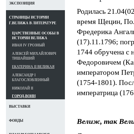
ЭКСПОЗИЦИЯ
Родилась 21.04(0
СТРАНИЦЫ ИСТОРИИ
время Щецин, По
Г.ВЕЛИЖА В ЛИТЕРАТУРЕ
Фредерика Ангаль
ЦАРСТВЕННЫЕ ОСОБЫ В
ИСТОРИИ ВЕЛИЖА
(17).11.1796; по
ИВАН IV ГРОЗНЫЙ
1744 обручена с 
АЛЕКСЕЙ МИХАЙЛОВИЧ
ТИШАЙШИЙ
Федоровичем (Ка
ЕКАТЕРИНА II ВЕЛИКАЯ
императором Петро
АЛЕКСАНДР I
БЛАГОСЛОВЛЕННЫЙ
(1754-1801). Пос
НИКОЛАЙ II
императрица (176
ГОРОД-ВОИН
ВЫСТАВКИ
Велиж, так Вел
ФОНДЫ