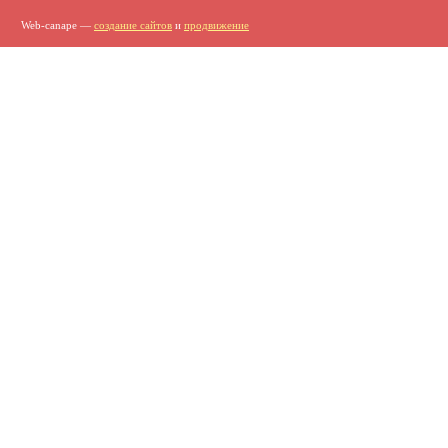
Web-canape —
создание сайтов
и
продвижение