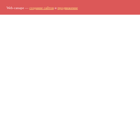
Web-canape —
создание сайтов
и
продвижение