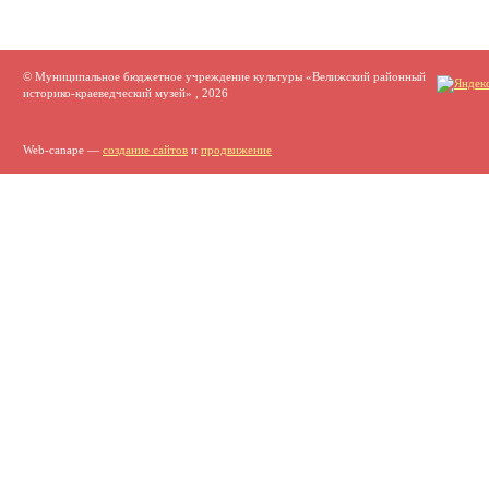
© Муниципальное бюджетное учреждение культуры «Велижский районный
историко-краеведческий музей» , 2026
Web-canape —
создание сайтов
и
продвижение