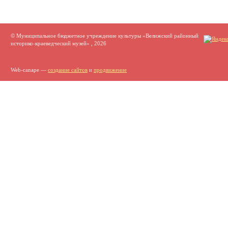
© Муниципальное бюджетное учреждение культуры «Велижский районный
историко-краеведческий музей» , 2026
Web-canape —
создание сайтов
и
продвижение