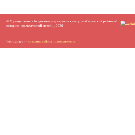
© Муниципальное бюджетное учреждение культуры «Велижский районный
историко-краеведческий музей» , 2026
Web-canape —
создание сайтов
и
продвижение